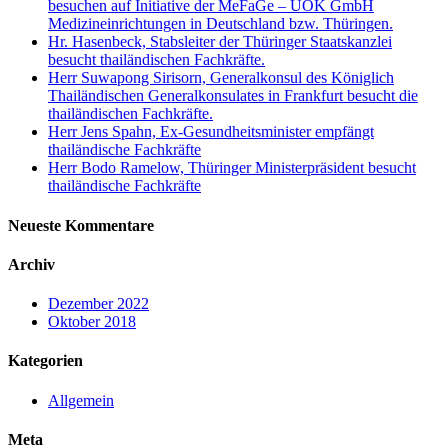
besuchen auf Initiative der MeFaGe – UOK GmbH
Medizineinrichtungen in Deutschland bzw. Thüringen.
Hr. Hasenbeck, Stabsleiter der Thüringer Staatskanzlei
besucht thailändischen Fachkräfte.
Herr Suwapong Sirisorn, Generalkonsul des Königlich
Thailändischen Generalkonsulates in Frankfurt besucht die
thailändischen Fachkräfte.
Herr Jens Spahn, Ex-Gesundheitsminister empfängt
thailändische Fachkräfte
Herr Bodo Ramelow, Thüringer Ministerpräsident besucht
thailändische Fachkräfte
Neueste Kommentare
Archiv
Dezember 2022
Oktober 2018
Kategorien
Allgemein
Meta