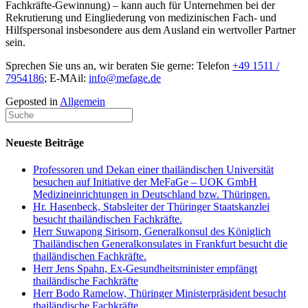
Fachkräfte-Gewinnung) – kann auch für Unternehmen bei der
Rekrutierung und Eingliederung von medizinischen Fach- und
Hilfspersonal insbesondere aus dem Ausland ein wertvoller Partner
sein.
Sprechen Sie uns an, wir beraten Sie gerne: Telefon
+49 1511 /
7954186
; E-MAil:
info@mefage.de
Geposted in
Allgemein
Neueste Beiträge
Professoren und Dekan einer thailändischen Universität
besuchen auf Initiative der MeFaGe – UOK GmbH
Medizineinrichtungen in Deutschland bzw. Thüringen.
Hr. Hasenbeck, Stabsleiter der Thüringer Staatskanzlei
besucht thailändischen Fachkräfte.
Herr Suwapong Sirisorn, Generalkonsul des Königlich
Thailändischen Generalkonsulates in Frankfurt besucht die
thailändischen Fachkräfte.
Herr Jens Spahn, Ex-Gesundheitsminister empfängt
thailändische Fachkräfte
Herr Bodo Ramelow, Thüringer Ministerpräsident besucht
thailändische Fachkräfte